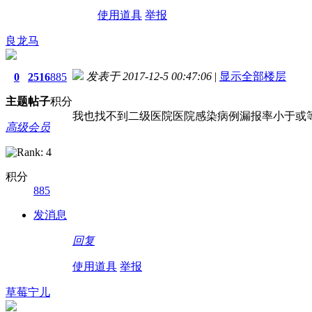
使用道具
举报
良龙马
发表于 2017-12-5 00:47:06
|
显示全部楼层
0
2516
885
主题
帖子
积分
我也找不到二级医院医院感染病例漏报率小于或等
高级会员
积分
885
发消息
回复
使用道具
举报
草莓宁儿