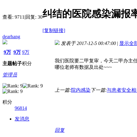
纠结的医院感染漏报
查看:
9711
|
回复:
30
[复制链接]
dearhang
发表于 2017-12-5 00:47:00
|
显示全
9万
9万
9万
我们医院要二甲复审，今天二甲办主任
主题
帖子
积分
哪位老师有数据及出处~~~
管理员
上一篇:
院内感染
下一篇:
与患者安全相
积分
96814
发消息
回复