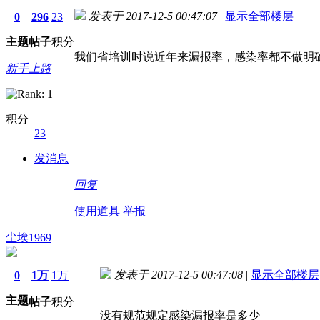
发表于 2017-12-5 00:47:07
|
显示全部楼层
0
296
23
主题
帖子
积分
我们省培训时说近年来漏报率，感染率都不做明
新手上路
积分
23
发消息
回复
使用道具
举报
尘埃1969
发表于 2017-12-5 00:47:08
|
显示全部楼层
0
1万
1万
主题
帖子
积分
没有规范规定感染漏报率是多少