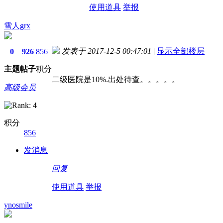
使用道具
举报
雪人grx
发表于 2017-12-5 00:47:01
|
显示全部楼层
0
926
856
主题
帖子
积分
二级医院是10%.出处待查。。。。。
高级会员
积分
856
发消息
回复
使用道具
举报
ynosmile