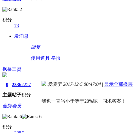
积分
73
发消息
回复
使用道具
举报
枫桥三贤
发表于 2017-12-5 00:47:04
|
显示全部楼层
0
2336
2257
主题
帖子
积分
我也一直当小于等于20%呢，同求答案！
金牌会员
积分
2257