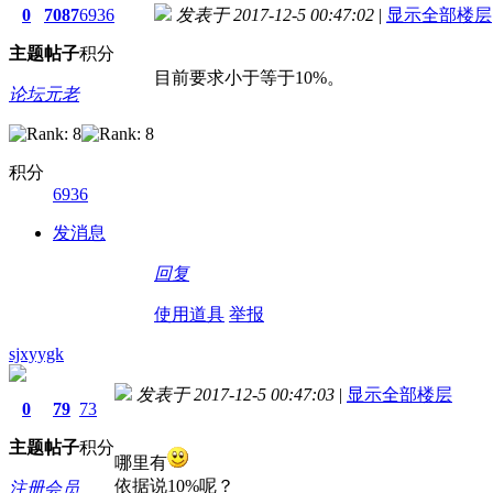
0
7087
6936
发表于 2017-12-5 00:47:02
|
显示全部楼层
主题
帖子
积分
目前要求小于等于10%。
论坛元老
积分
6936
发消息
回复
使用道具
举报
sjxyygk
发表于 2017-12-5 00:47:03
|
显示全部楼层
0
79
73
主题
帖子
积分
哪里有
依据说10%呢？
注册会员