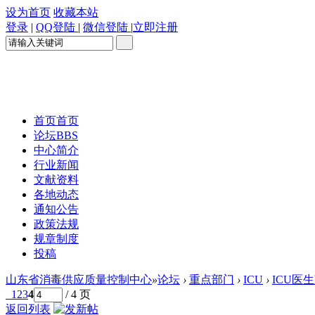
设为首页
收藏本站
登录
|
QQ登陆
|
微信登陆
|
立即注册
首页
首页
论坛
BBS
中心简介
行业新闻
文献资料
各地动态
通知公告
政策法规
规章制度
投稿
山东省消毒供应质量控制中心
»
论坛
›
重点部门
›
ICU
›
ICU医
1
2
3
4
/ 4 页
返回列表