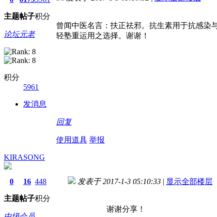
主题
帖子
积分
曾闻中医名言：扶正祛邪。抗生素用于抗感染
论坛元老
轻塾重运用之选择。谢谢！
积分
5961
发消息
回复
使用道具
举报
KIRASONG
0
16
448
发表于 2017-1-3 05:10:33
|
显示全部楼层
主题
帖子
积分
谢谢分享！
中级会员