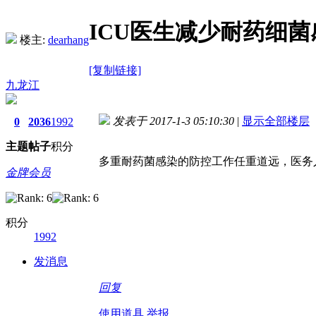
ICU医生减少耐药细
楼主:
dearhang
[复制链接]
九龙江
发表于 2017-1-3 05:10:30
|
显示全部楼层
0
2036
1992
主题
帖子
积分
多重耐药菌感染的防控工作任重道远，医务
金牌会员
积分
1992
发消息
回复
使用道具
举报