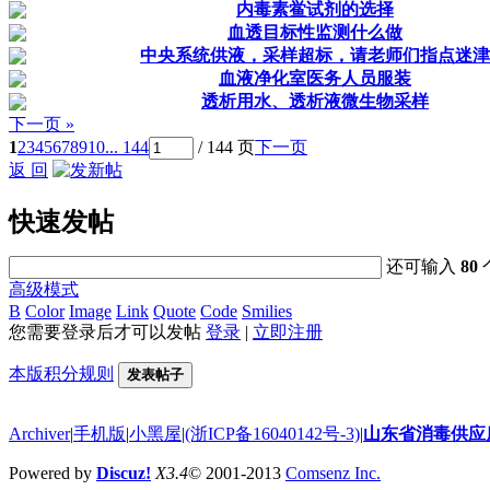
内毒素鲎试剂的选择
血透目标性监测什么做
中央系统供液，采样超标，请老师们指点迷津
血液净化室医务人员服装
透析用水、透析液微生物采样
下一页 »
1
2
3
4
5
6
7
8
9
10
... 144
/ 144 页
下一页
返 回
快速发帖
还可输入
80
高级模式
B
Color
Image
Link
Quote
Code
Smilies
您需要登录后才可以发帖
登录
|
立即注册
本版积分规则
发表帖子
Archiver
|
手机版
|
小黑屋
|
(浙ICP备16040142号-3)
|
山东省消毒供应
Powered by
Discuz!
X3.4
© 2001-2013
Comsenz Inc.