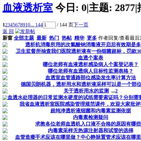
血液透析室
今日:
0
|
主题:
2877
|
1
2
3
4
5
6
7
8
9
10
... 144
/ 144 页
下一页
返 回
新窗
全部主题
最新
热门
热帖
精华
更多
作者
回复/查看
最后
透析机消毒所用的次氯酸钠消毒液开启后有效期是多
卫生监督所抽查我们医院透析液有一份细菌超标，罚款30
血透个案表
哪位老师有血液透析感染病人个案登记表？
哪位老师有血透病人目标性监测表格？
血透室血管通路部位感染发生率计算方法
德国贝朗机器，透析用水和透析液采样可以是一个部
关于透析用水的监测
...
2
血透水处理器的日常监测水硬度的试纸需要索证吗？分别需
我省血液透析室医院感染管理规范课件，欢迎大家批评
超纯净透析液细菌和内毒素监测依据
内毒素检测疑问
求教各位老师血透机入口液不合格的原因有哪些
内毒素采样无热源注射器和试管的选择
血管造瘘手术应该在哪里做？中心静脉置管术应该在哪里