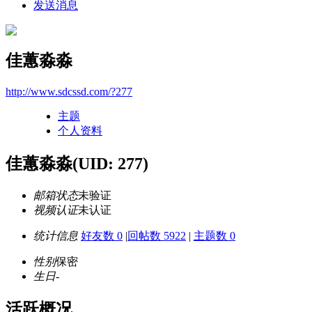
发送消息
佳蕙淼淼
http://www.sdcssd.com/?277
主题
个人资料
佳蕙淼淼
(UID: 277)
邮箱状态
未验证
视频认证
未认证
统计信息
好友数 0
|
回帖数 5922
|
主题数 0
性别
保密
生日
-
活跃概况