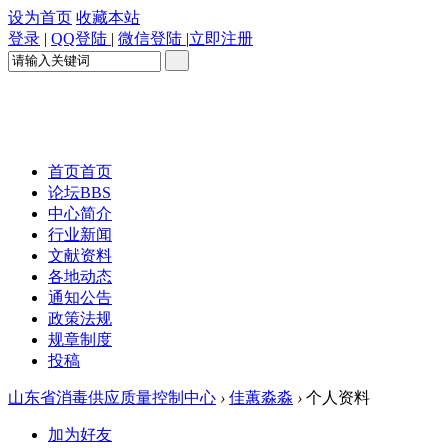
设为首页
收藏本站
登录
|
QQ登陆
|
微信登陆
|
立即注册
首页
首页
论坛
BBS
中心简介
行业新闻
文献资料
各地动态
通知公告
政策法规
规章制度
投稿
山东省消毒供应质量控制中心
›
佳蕙淼淼
›
个人资料
加为好友