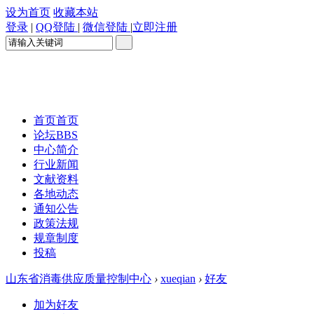
设为首页
收藏本站
登录
|
QQ登陆
|
微信登陆
|
立即注册
首页
首页
论坛
BBS
中心简介
行业新闻
文献资料
各地动态
通知公告
政策法规
规章制度
投稿
山东省消毒供应质量控制中心
›
xueqian
›
好友
加为好友