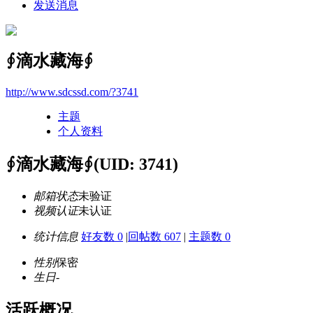
发送消息
∮滴水藏海∮
http://www.sdcssd.com/?3741
主题
个人资料
∮滴水藏海∮
(UID: 3741)
邮箱状态
未验证
视频认证
未认证
统计信息
好友数 0
|
回帖数 607
|
主题数 0
性别
保密
生日
-
活跃概况