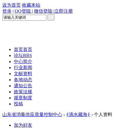
设为首页
收藏本站
登录
|
QQ登陆
|
微信登陆
|
立即注册
首页
首页
论坛
BBS
中心简介
行业新闻
文献资料
各地动态
通知公告
政策法规
规章制度
投稿
山东省消毒供应质量控制中心
›
∮滴水藏海∮
›
个人资料
加为好友