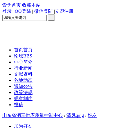
设为首页
收藏本站
登录
|
QQ登陆
|
微信登陆
|
立即注册
首页
首页
论坛
BBS
中心简介
行业新闻
文献资料
各地动态
通知公告
政策法规
规章制度
投稿
山东省消毒供应质量控制中心
›
清风qing
›
好友
加为好友