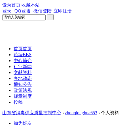
设为首页
收藏本站
登录
|
QQ登陆
|
微信登陆
|
立即注册
首页
首页
论坛
BBS
中心简介
行业新闻
文献资料
各地动态
通知公告
政策法规
规章制度
投稿
山东省消毒供应质量控制中心
›
zhouqionghua653
›
个人资料
加为好友