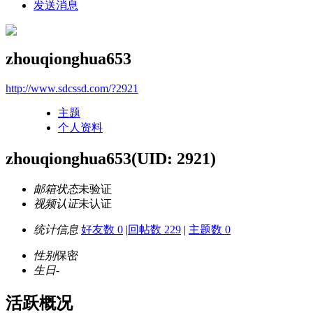
发送消息
zhouqionghua653
http://www.sdcssd.com/?2921
主题
个人资料
zhouqionghua653
(UID: 2921)
邮箱状态
未验证
视频认证
未认证
统计信息
好友数 0
|
回帖数 229
|
主题数 0
性别
保密
生日
-
活跃概况