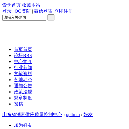
设为首页
收藏本站
登录
|
QQ登陆
|
微信登陆
|
立即注册
首页
首页
论坛
BBS
中心简介
行业新闻
文献资料
各地动态
通知公告
政策法规
规章制度
投稿
山东省消毒供应质量控制中心
›
ppttmm
›
好友
加为好友