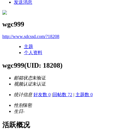
发送消息
wgc999
http://www.sdcssd.com/?18208
主题
个人资料
wgc999
(UID: 18208)
邮箱状态
未验证
视频认证
未认证
统计信息
好友数 0
|
回帖数 72
|
主题数 0
性别
保密
生日
-
活跃概况