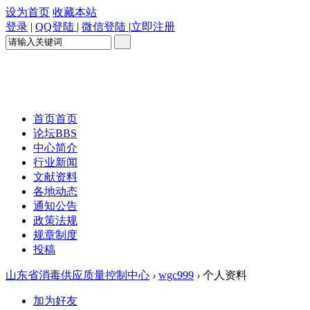
设为首页
收藏本站
登录
|
QQ登陆
|
微信登陆
|
立即注册
首页
首页
论坛
BBS
中心简介
行业新闻
文献资料
各地动态
通知公告
政策法规
规章制度
投稿
山东省消毒供应质量控制中心
›
wgc999
›
个人资料
加为好友