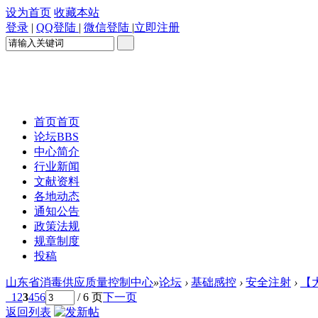
设为首页
收藏本站
登录
|
QQ登陆
|
微信登陆
|
立即注册
首页
首页
论坛
BBS
中心简介
行业新闻
文献资料
各地动态
通知公告
政策法规
规章制度
投稿
山东省消毒供应质量控制中心
»
论坛
›
基础感控
›
安全注射
›
【
1
2
3
4
5
6
/ 6 页
下一页
返回列表