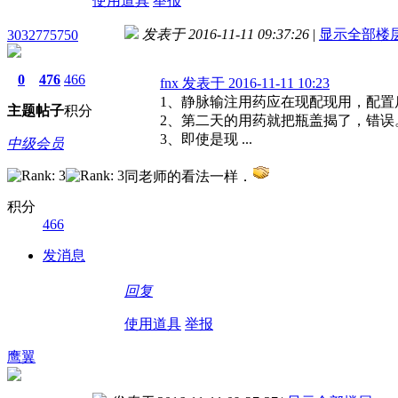
使用道具
举报
发表于 2016-11-11 09:37:26
|
显示全部楼
3032775750
0
476
466
fnx 发表于 2016-11-11 10:23
1、静脉输注用药应在现配现用，配置
主题
帖子
积分
2、第二天的用药就把瓶盖揭了，错误
3、即使是现 ...
中级会员
同老师的看法一样．
积分
466
发消息
回复
使用道具
举报
鹰翼