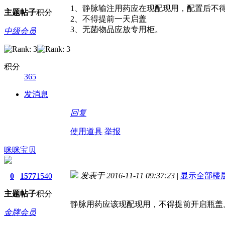
1、静脉输注用药应在现配现用，配置后不得
主题
帖子
积分
2、不得提前一天启盖
3、无菌物品应放专用柜。
中级会员
积分
365
发消息
回复
使用道具
举报
咪咪宝贝
发表于 2016-11-11 09:37:23
|
显示全部楼
0
1577
1540
主题
帖子
积分
静脉用药应该现配现用，不得提前开启瓶盖
金牌会员