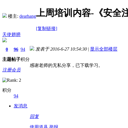
上周培训内容-《安全
楼主:
dearhang
[复制链接]
天使翅膀
发表于 2016-6-27 10:54:30
|
显示全部楼层
0
96
94
主题
帖子
积分
感谢老师的无私分享，已下载学习。
注册会员
积分
94
发消息
回复
使用道具
举报