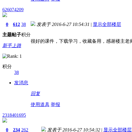
626074209
0
612
38
发表于 2016-6-27 10:54:31
|
显示全部楼层
主题
帖子
积分
很好的课件，下载学习，收藏备用，感谢楼主老
新手上路
积分
38
发消息
回复
使用道具
举报
2318401695
0
234
262
发表于 2016-6-27 10:54:32
|
显示全部楼层