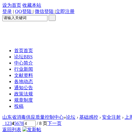
设为首页
收藏本站
登录
|
QQ登陆
|
微信登陆
|
立即注册
首页
首页
论坛
BBS
中心简介
行业新闻
文献资料
各地动态
通知公告
政策法规
规章制度
投稿
山东省消毒供应质量控制中心
»
论坛
›
基础感控
›
安全注射
›
上
1
2
3
4
5
6
7
8
/ 8 页
下一页
返回列表