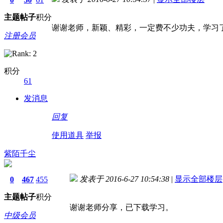
主题
帖子
积分
谢谢老师，新颖、精彩，一定费不少功夫，学习
注册会员
积分
61
发消息
回复
使用道具
举报
紫陌千尘
发表于 2016-6-27 10:54:38
|
显示全部楼层
0
467
455
主题
帖子
积分
谢谢老师分享，已下载学习。
中级会员