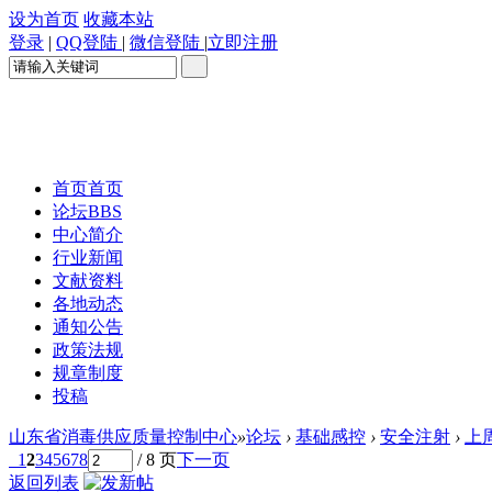
设为首页
收藏本站
登录
|
QQ登陆
|
微信登陆
|
立即注册
首页
首页
论坛
BBS
中心简介
行业新闻
文献资料
各地动态
通知公告
政策法规
规章制度
投稿
山东省消毒供应质量控制中心
»
论坛
›
基础感控
›
安全注射
›
上
1
2
3
4
5
6
7
8
/ 8 页
下一页
返回列表