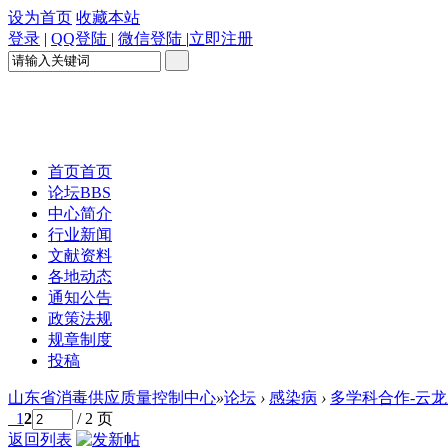
设为首页
收藏本站
登录
|
QQ登陆
|
微信登陆
|
立即注册
首页
首页
论坛
BBS
中心简介
行业新闻
文献资料
各地动态
通知公告
政策法规
规章制度
投稿
山东省消毒供应质量控制中心
»
论坛
›
感染病
›
多学科合作-云
1
2
/ 2 页
返回列表