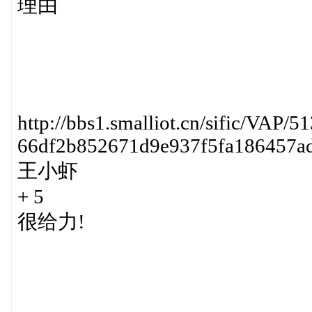
理由
http://bbs1.smalliot.cn/sific/VAP/5
66df2b852671d9e937f5fa186457a
王小虾
+ 5
很给力!