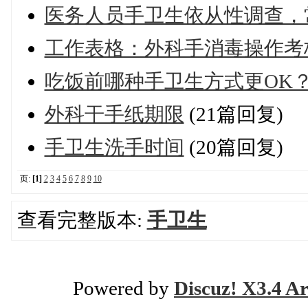
医务人员手卫生依从性调查，
工作表格：外科手消毒操作考
吃饭前哪种手卫生方式更OK？
外科干手纸期限
(21篇回复)
手卫生洗手时间
(20篇回复)
页:
[1]
2
3
4
5
6
7
8
9
10
查看完整版本:
手卫生
Powered by
Discuz! X3.4 Ar