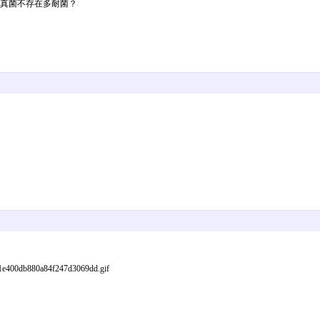
:真菌不存在多耐菌？
00db880a84f247d3069dd.gif