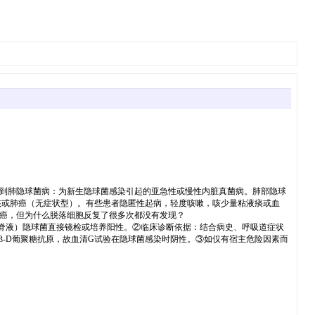
到肺隐球菌病：为新生隐球菌感染引起的亚急性或慢性内脏真菌病。肺部隐球
核或肺癌（无症状型）。有些患者隐匿性起病，轻度咳嗽，咳少量粘液痰或血
癌，但为什么脱落细胞反复了很多次都没有发现？
液）隐球菌直接镜检或培养阳性。②临床诊断依据：结合病史、呼吸道症状
ß-D葡聚糖抗原，故血清G试验在隐球菌感染时阴性。③如仅有宿主危险因素而