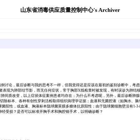
山东省消毒供应质量控制中心's Archiver
讨论，最后诊断与我的思考不一样，但我觉得还是应该在最初的鉴别诊断中，考虑
变者表现为肺部结节影，而无任何症状，常于胸部X线检查时被发现，有时误诊为肺结
有肺间质改变，以上症状体征案例患者均存在；为什么不考虑呢，另外，最后诊断肺腺
标本、各种有创性穿刺活检取得组织病理学证据；血液和无菌腔液（如胸水、脑脊
菌阳性，或血液、胸液标本隐球菌荚膜多糖体抗原阳性；由于隐球菌细胞壁没有1-3-
神经受损？是否可以标准开胸手术和胸腔镜手术，以明确诊断？
。