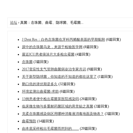
论坛
› 真菌：念珠菌、曲霉、隐球菌、毛霉菌...
J Dent Res：白色念珠菌在牙科丙烯酸表面的早期黏附
(6篇回复)
尿中的念珠菌乌龙，来源于检验医学网
(8篇回复)
最近ICU患者痰涂片大多检出霉菌
(4篇回复)
念珠菌
(3篇回复)
2017变应性支气管肺曲菌病诊治专家共识
(9篇回复)
关于新型隐球菌，你知道的不知道的都在这里了
(1篇回复)
鹅口疮的潜伏期是多久
(32篇回复)
环境监测出曲霉菌-求助
(6篇回复)
13例患者便中检出霉菌算医院感染吗
(26篇回复)
临床微生物与多重耐药菌区域的悬赏贴之真菌
(2篇回复)
克柔念珠菌感染病区用哪种消毒液消毒地面及物表？
(3篇回复)
曲霉预防
(14篇回复)
由本底采样检出毛霉菌而想到的……
(29篇回复)