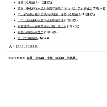
这是什么细菌？
(13篇回复)
转载：中枢神经系统新型隐球菌感染治疗疗程、复发的确定
(13篇回复)
产房的辐射台物表监测到的细菌，这是什么细菌？
(35篇回复)
一个水池相关环境空气检测霉菌事件
(23篇回复)
真菌世界——游戏与科学只在一线之间
(7篇回复)
真菌不存在多耐菌？
(17篇回复)
关于隐球菌感染
(3篇回复)
页:
[1]
2
3
4
5
6
7
8
9
10
查看完整版本:
真菌：念珠菌、曲霉、隐球菌、毛霉菌...