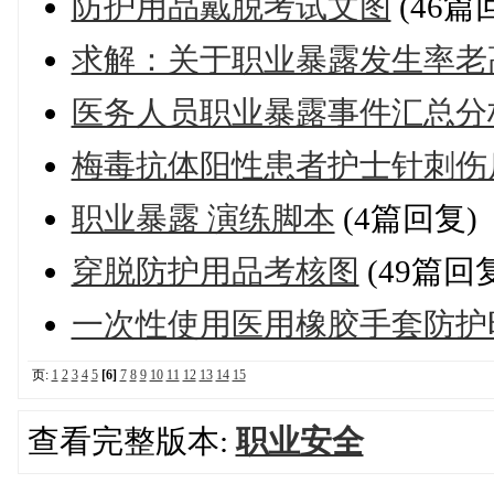
防护用品戴脱考试文图
(46篇
求解：关于职业暴露发生率老
医务人员职业暴露事件汇总分
梅毒抗体阳性患者护士针刺伤
职业暴露 演练脚本
(4篇回复)
穿脱防护用品考核图
(49篇回
一次性使用医用橡胶手套防护
页:
1
2
3
4
5
[6]
7
8
9
10
11
12
13
14
15
查看完整版本:
职业安全