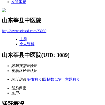
发送消息
山东莘县中医院
http://www.sdcssd.com/?3089
主题
个人资料
山东莘县中医院
(UID: 3089)
邮箱状态
未验证
视频认证
未认证
统计信息
好友数 0
|
回帖数 1794
|
主题数 0
性别
保密
生日
-
活跃概况