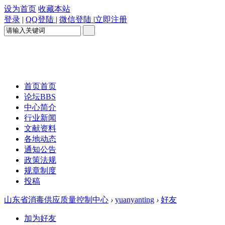
设为首页
收藏本站
登录
|
QQ登陆
|
微信登陆
|
立即注册
首页
首页
论坛
BBS
中心简介
行业新闻
文献资料
各地动态
通知公告
政策法规
规章制度
投稿
山东省消毒供应质量控制中心
›
yuanyanting
›
好友
加为好友