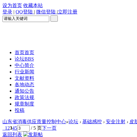
设为首页
收藏本站
登录
|
QQ登陆
|
微信登陆
|
立即注册
首页
首页
论坛
BBS
中心简介
行业新闻
文献资料
各地动态
通知公告
政策法规
规章制度
投稿
山东省消毒供应质量控制中心
»
论坛
›
基础感控
›
安全注射
›
皮
1
2
3
4
5
/ 5 页
下一页
返回列表