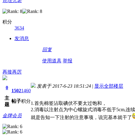
论坛元老
积分
3634
发消息
回复
使用道具
举报
再接再厉
发表于 2017-6-23 18:51:24
|
显示全部楼层
0
1502
1460
主
帖子
积分
1.首先棉签沾取碘伏不要太过饱和，
题
2.消毒以注射点为中心螺旋式消毒不低于5cm,
金牌会员
就是告知一下注射的注意事项，说完基本就干了