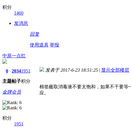
积分
1460
发消息
回复
使用道具
举报
中原一点红
发表于 2017-6-23 18:51:25
|
显示全部楼层
0
2034
1951
主题
帖子
积分
棉签蘸取消毒液不要太饱和，如果不干要等
金牌会员
应。
积分
1951