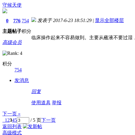
守候天使
发表于 2017-6-23 18:51:29
|
显示全部楼层
0
776
754
主题
帖子
积分
临床操作起来不容易做到。主要从蘸液不要过湿
高级会员
积分
754
发消息
回复
使用道具
举报
下一页 »
1
2
3
4
5
/ 5 页
下一页
返回列表
高级模式