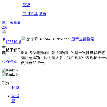
回复
使用道具
举报
常回家看看
208
发表于 2017-6-23 18:51:27
|
显示全部楼层
0
1032
1018
主
帖子
积分
题
谢谢各位老师的回复！我们用的是一次性碘伏棉签
知注意事项，因为病人多，我在观察中发现护士一
金牌会员
做到自然待干。
积分
1018
发消
息