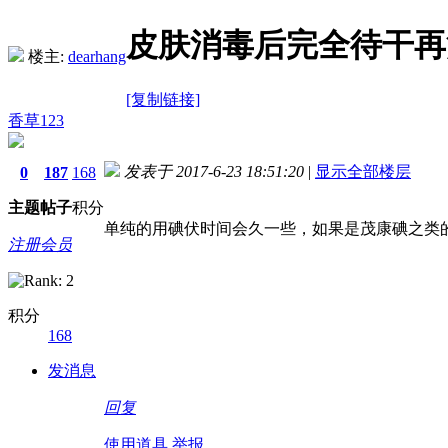
皮肤消毒后完全待干再
楼主:
dearhang
[复制链接]
香草123
发表于 2017-6-23 18:51:20
|
显示全部楼层
0
187
168
主题
帖子
积分
单纯的用碘伏时间会久一些，如果是茂康碘之类
注册会员
积分
168
发消息
回复
使用道具
举报