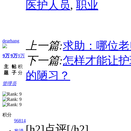
医护人员
,
职业
dearhang
上一篇:
求助：哪位老
9万
9万
9万
下一篇:
怎样才能让护
主
帖
积
的陋习？
题
子
分
管理员
积分
96814
[h2]点评[/h2]
发消