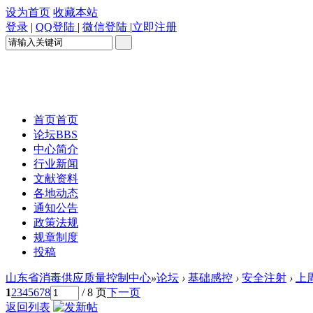
设为首页
收藏本站
登录
|
QQ登陆
|
微信登陆
|
立即注册
首页
首页
论坛
BBS
中心简介
行业新闻
文献资料
各地动态
通知公告
政策法规
规章制度
投稿
山东省消毒供应质量控制中心
»
论坛
›
基础感控
›
安全注射
›
上
1
2
3
4
5
6
7
8
/ 8 页
下一页
返回列表