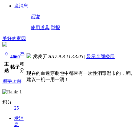
发消息
回复
使用道具
举报
美好的家园
0
25
发表于 2017-9-8 11:43:05
|
显示全部楼层
4060
主
积
帖子
题
分
现在的血透穿刺包中都带有一次性消毒湿巾的，所
建议一机一用一消！
新手上路
积分
25
发消
息