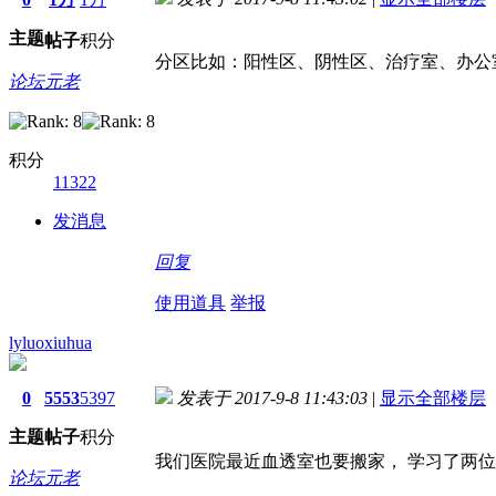
主题
帖子
积分
分区比如：阳性区、阴性区、治疗室、办公
论坛元老
积分
11322
发消息
回复
使用道具
举报
lyluoxiuhua
0
5553
5397
发表于 2017-9-8 11:43:03
|
显示全部楼层
主题
帖子
积分
我们医院最近血透室也要搬家， 学习了两
论坛元老