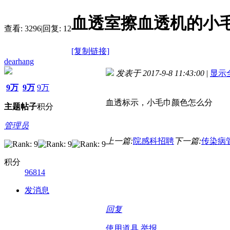
血透室擦血透机的小
查看:
3296
|
回复:
12
[复制链接]
dearhang
发表于 2017-9-8 11:43:00
|
显示
9万
9万
9万
血透标示，小毛巾颜色怎么分
主题
帖子
积分
管理员
上一篇:
院感科招聘
下一篇:
传染病
积分
96814
发消息
回复
使用道具
举报