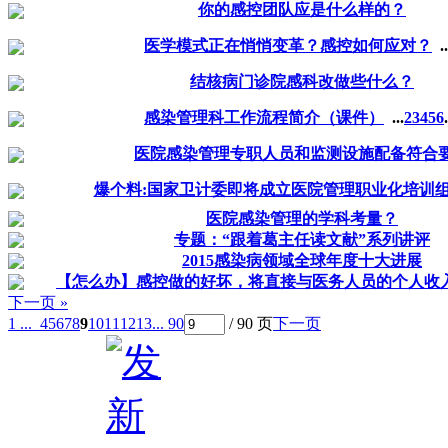
你的感控团队应是什么样的？
医学模式正在悄悄变革？感控如何应对？
..
结核病门诊院感科改做些什么？
感染管理科工作流程简介（课件）
...
2
3
4
5
6
.
医院感染管理专职人员和监测设施配备符合
爆个料:国家卫计委即将成立医院管理职业化培训
医院感染管理的学科考量？
专题：“跟着葛主任读文献”系列讲评
2015感染病领域全球年度十大进展
【怎么办】感控做的好坏，将直接与医务人员的个人收
下一页 »
1 ...
4
5
6
7
8
9
10
11
12
13
... 90
/ 90 页
下一页