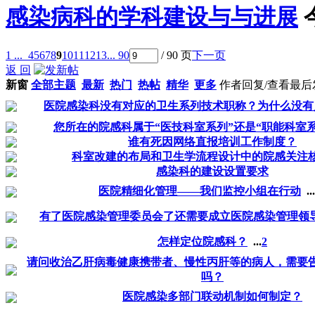
感染病科的学科建设与与进展
1 ...
4
5
6
7
8
9
10
11
12
13
... 90
/ 90 页
下一页
返 回
新窗
全部主题
最新
热门
热帖
精华
更多
作者
回复/查看
最后
医院感染科没有对应的卫生系列技术职称？为什么没有
您所在的院感科属于“医技科室系列”还是“职能科室系
谁有死因网络直报培训工作制度？
科室改建的布局和卫生学流程设计中的院感关注
感染科的建设设置要求
医院精细化管理——我们监控小组在行动
...
有了医院感染管理委员会了还需要成立医院感染管理领
怎样定位院感科？
...
2
请问收治乙肝病毒健康携带者、慢性丙肝等的病人，需要
吗？
医院感染多部门联动机制如何制定？