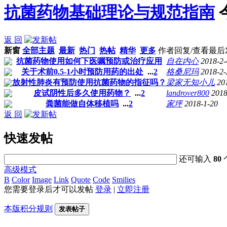
抗菌药物基础理论与规范指南
返 回
新窗
全部主题
最新
热门
热帖
精华
更多
作者
回复/查看
最后
抗菌药物使用如何下医嘱预防或治疗应用
自在内心
2018-2-
关于术前0.5-1小时预防用药的出处
...
2
格桑尼玛
2018-2-
放射性肺炎有预防使用抗菌药物的指征吗？
梁家无知小儿
20
皮试阴性后多久使用药物？
...
2
landrover800
2018
粪菌能做自体移植吗
...
2
家坪
2018-1-20
返 回
快速发帖
还可输入
80
高级模式
B
Color
Image
Link
Quote
Code
Smilies
您需要登录后才可以发帖
登录
|
立即注册
本版积分规则
发表帖子