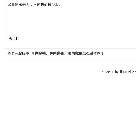
采集器械表面，不过我们很少采。
页:
[1]
查看完整版本:
耳内窥镜、鼻内窥镜、喉内窥镜怎么采样啊？
Powered by
Discuz! X3