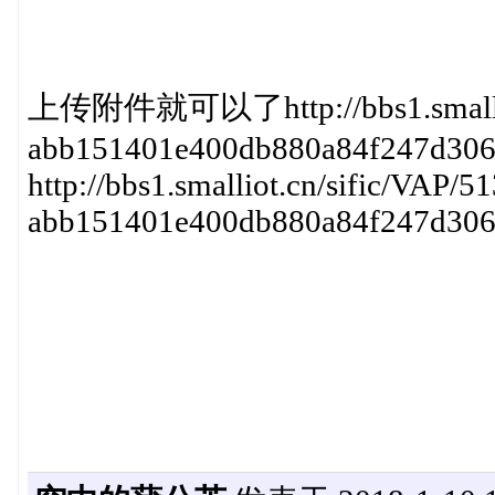
上传附件就可以了http://bbs1.smalliot
abb151401e400db880a84f247d306
http://bbs1.smalliot.cn/sific/VAP/5
abb151401e400db880a84f247d306