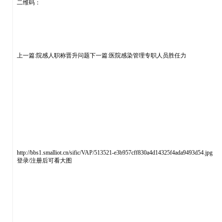
二维码：
上一篇:院感人职称晋升问题下一篇:医院感染管理专职人员胜任力
http://bbs1.smalliot.cn/sific/VAP/513521-e3b957cff830a4d14325f4ada9493d54.jpg
登录/注册后可看大图