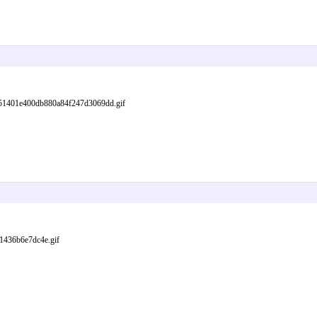
1e400db880a84f247d3069dd.gif
436b6e7dc4e.gif