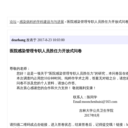
论坛
›
感染病科的学科建设与与进展
› 医院感染管理专职人员胜任力开放式问
dearhang
发表于 2017-8-23 10:03:00
医院感染管理专职人员胜任力开放式问卷
尊敬的老师：
您好！这是一项关于“医院感染管理专职人员胜任力”的研究，本问卷旨在收
本次调查约占用您10分钟时间。纯粹作学术之用，答案无对错之分，请您
问卷不涉及您的个人资料，请放心作答。
再次衷心感谢您的合作和大力支持！ 敬祝顺利安康！
联系人：陈同学
Email:moonchenhuisi@163.com
吉林大学公共卫生学院
2017年8月
请扫描二维码或点击链接，进入答卷状态，结束答卷后，记得提交哦！链接：https://www.wj