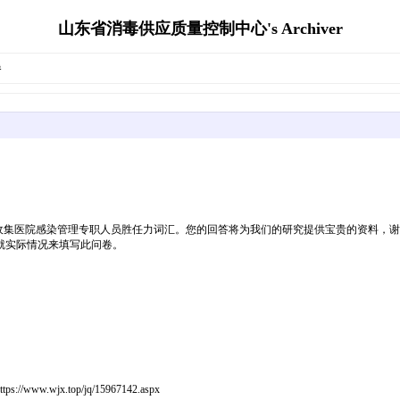
山东省消毒供应质量控制中心's Archiver
卷
集医院感染管理专职人员胜任力词汇。您的回答将为我们的研究提供宝贵的资料，谢
就实际情况来填写此问卷。
x.top/jq/15967142.aspx