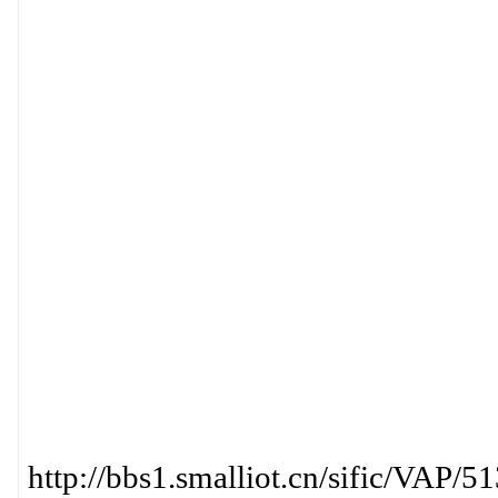
http://bbs1.smalliot.cn/sific/VAP/5