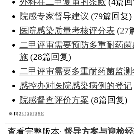
外科在二甲复审的条款
(4篇回
院感专家督导建议
(79篇回复)
医院感染质量考核评分表
(27
二甲评审需要预防多重耐药菌
施
(28篇回复)
二甲评审需要多重耐药菌监测
感控办对医院感染病例的登记
院感督查评价方案
(8篇回复)
页:
[1]
2
3
4
5
6
7
8
9
10
查看完整版本:
督导方案与迎检经