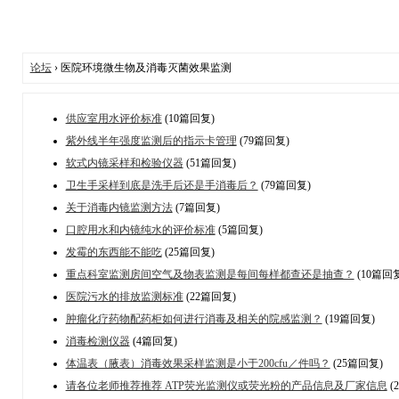
论坛
› 医院环境微生物及消毒灭菌效果监测
供应室用水评价标准
(10篇回复)
紫外线半年强度监测后的指示卡管理
(79篇回复)
软式内镜采样和检验仪器
(51篇回复)
卫生手采样到底是洗手后还是手消毒后？
(79篇回复)
关于消毒内镜监测方法
(7篇回复)
口腔用水和内镜纯水的评价标准
(5篇回复)
发霉的东西能不能吃
(25篇回复)
重点科室监测房间空气及物表监测是每间每样都查还是抽查？
(10篇回
医院污水的排放监测标准
(22篇回复)
肿瘤化疗药物配药柜如何进行消毒及相关的院感监测？
(19篇回复)
消毒检测仪器
(4篇回复)
体温表（腋表）消毒效果采样监测是小于200cfu／件吗？
(25篇回复)
请各位老师推荐推荐 ATP荧光监测仪或荧光粉的产品信息及厂家信息
(