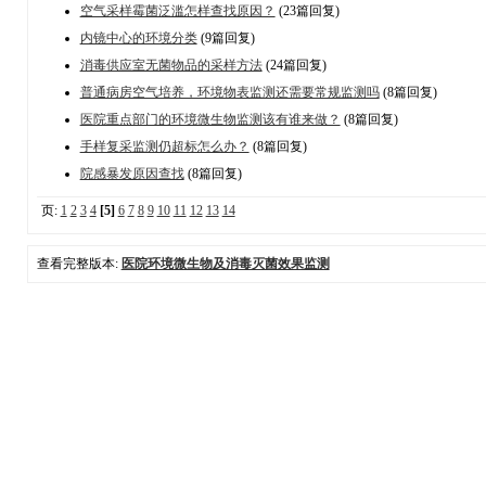
空气采样霉菌泛滥怎样查找原因？
(23篇回复)
内镜中心的环境分类
(9篇回复)
消毒供应室无菌物品的采样方法
(24篇回复)
普通病房空气培养，环境物表监测还需要常规监测吗
(8篇回复)
医院重点部门的环境微生物监测该有谁来做？
(8篇回复)
手样复采监测仍超标怎么办？
(8篇回复)
院感暴发原因查找
(8篇回复)
页:
1
2
3
4
[5]
6
7
8
9
10
11
12
13
14
查看完整版本:
医院环境微生物及消毒灭菌效果监测