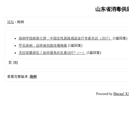
山东省消毒供应质
论坛
› 病例
病例学指南第七弹：中国女性尿路感染诊疗专家共识（2017）
(1篇回复)
罕见病例：这样做也能传播梅毒
(1篇回复)
无症状菌尿症丨如何避免抗生素治疗?（一）
(1篇回复)
页:
[1]
查看完整版本:
病例
Powered by
Discuz! X3