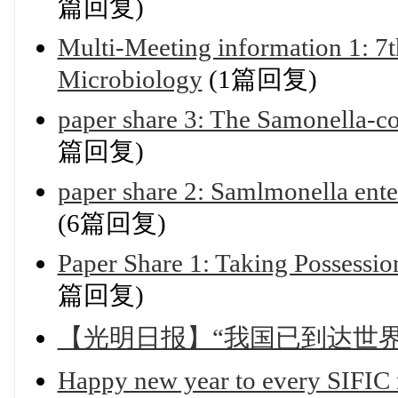
篇回复)
Multi-Meeting information 1: 7
Microbiology
(1篇回复)
paper share 3: The Samonella-c
篇回复)
paper share 2: Samlmonella enteri
(6篇回复)
Paper Share 1: Taking Possessio
篇回复)
【光明日报】“我国已到达世
Happy new year to every SIFIC