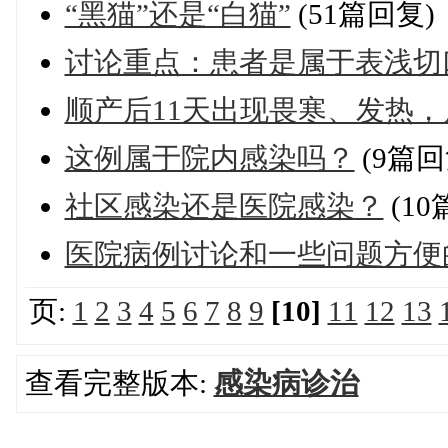
“黑猫”还是“白猫”
(51篇回复)
讨论重点：患者是属于表浅切
顺产后11天出现畏寒、发热
这例属于院内感染吗？
(9篇回
社区感染还是医院感染？
(10
医院病例讨论和一些问题方便
页:
1
2
3
4
5
6
7
8
9
[10]
11
12
13
查看完整版本:
感染病诊治