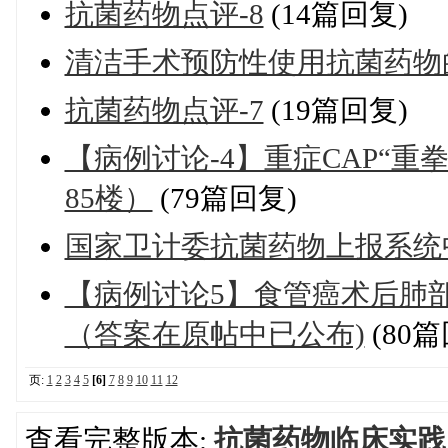
抗菌药物点评-8
(14篇回复)
清洁手术预防性使用抗菌药物
抗菌药物点评-7
(19篇回复)
【病例讨论-4】重症CAP“重
85楼）
(79篇回复)
国家卫计委抗菌药物上报系统
【病例讨论5】食管癌术后肺
（答案在原帖中已公布)
(80篇
页:
1
2
3
4
5
[6]
7
8
9
10
11
12
查看完整版本:
抗菌药物临床实践