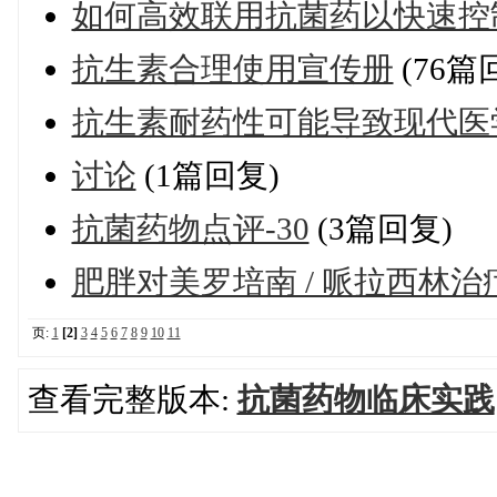
如何高效联用抗菌药以快速控
抗生素合理使用宣传册
(76篇
抗生素耐药性可能导致现代医
讨论
(1篇回复)
抗菌药物点评-30
(3篇回复)
肥胖对美罗培南 / 哌拉西林
页:
1
[2]
3
4
5
6
7
8
9
10
11
查看完整版本:
抗菌药物临床实践