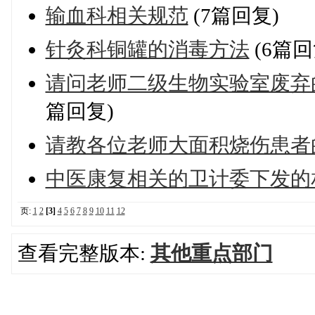
输血科相关规范
(7篇回复)
针灸科铜罐的消毒方法
(6篇回
请问老师二级生物实验室废弃
篇回复)
请教各位老师大面积烧伤患者
中医康复相关的卫计委下发的
页:
1
2
[3]
4
5
6
7
8
9
10
11
12
查看完整版本:
其他重点部门