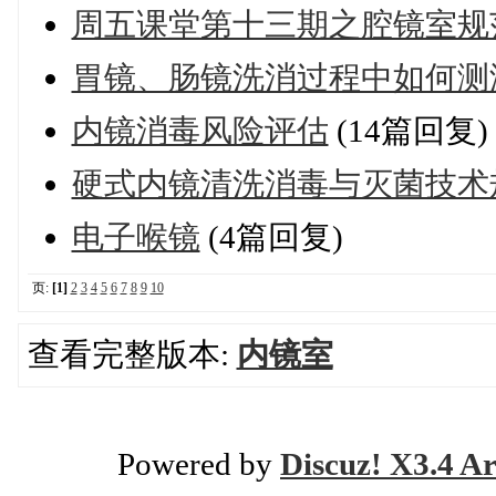
周五课堂第十三期之腔镜室规
胃镜、肠镜洗消过程中如何测
内镜消毒风险评估
(14篇回复)
硬式内镜清洗消毒与灭菌技术规
电子喉镜
(4篇回复)
页:
[1]
2
3
4
5
6
7
8
9
10
查看完整版本:
内镜室
Powered by
Discuz! X3.4 Ar