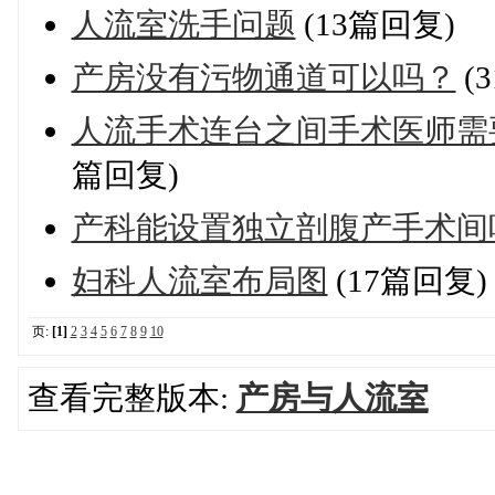
人流室洗手问题
(13篇回复)
产房没有污物通道可以吗？
(
人流手术连台之间手术医师需
篇回复)
产科能设置独立剖腹产手术间
妇科人流室布局图
(17篇回复)
页:
[1]
2
3
4
5
6
7
8
9
10
查看完整版本:
产房与人流室