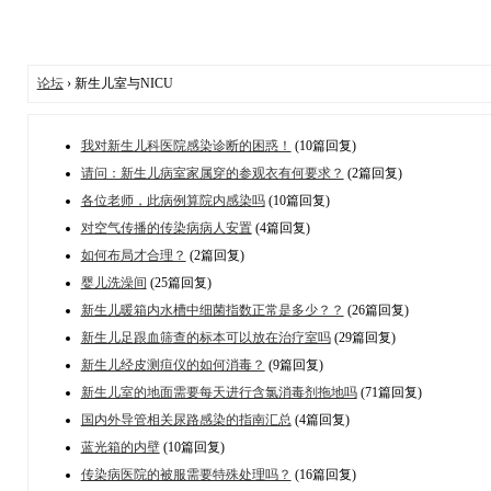
论坛
› 新生儿室与NICU
我对新生儿科医院感染诊断的困惑！
(10篇回复)
请问：新生儿病室家属穿的参观衣有何要求？
(2篇回复)
各位老师，此病例算院内感染吗
(10篇回复)
对空气传播的传染病病人安置
(4篇回复)
如何布局才合理？
(2篇回复)
婴儿洗澡间
(25篇回复)
新生儿暖箱内水槽中细菌指数正常是多少？？
(26篇回复)
新生儿足跟血筛查的标本可以放在治疗室吗
(29篇回复)
新生儿经皮测疸仪的如何消毒？
(9篇回复)
新生儿室的地面需要每天进行含氯消毒剂拖地吗
(71篇回复)
国内外导管相关尿路感染的指南汇总
(4篇回复)
蓝光箱的内壁
(10篇回复)
传染病医院的被服需要特殊处理吗？
(16篇回复)