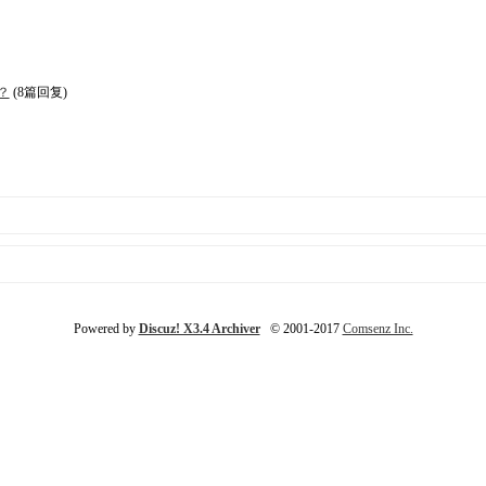
？
(8篇回复)
Powered by
Discuz! X3.4 Archiver
© 2001-2017
Comsenz Inc.