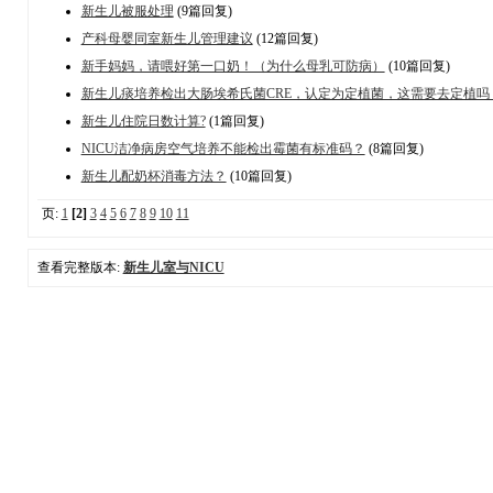
新生儿被服处理
(9篇回复)
产科母婴同室新生儿管理建议
(12篇回复)
新手妈妈，请喂好第一口奶！（为什么母乳可防病）
(10篇回复)
新生儿痰培养检出大肠埃希氏菌CRE，认定为定植菌，这需要去定植吗
新生儿住院日数计算?
(1篇回复)
NICU洁净病房空气培养不能检出霉菌有标准码？
(8篇回复)
新生儿配奶杯消毒方法？
(10篇回复)
页:
1
[2]
3
4
5
6
7
8
9
10
11
查看完整版本:
新生儿室与NICU