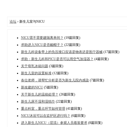
论坛
› 新生儿室与NICU
NICU需不需要建隔离单间？
(19篇回复)
求助进入NICU是否戴帽子？
(22篇回复)
新生儿科设备带上的负压接口应该是物表还是医疗器械
(17篇回复)
求助：新生儿科和PICU是否可以用空气加湿器？
(4篇回复)
关于母乳冰箱问题
(3篇回复)
新生儿室的设置标准
(12篇回复)
各位老师，请帮忙分析是否为新生儿院内感染
(7篇回复)
新改建的NICU
(5篇回复)
关于新生儿的温箱处理？
(26篇回复)
新生儿尿不湿和湿纸巾
(22篇回复)
重点科室，重点环节如何管理
(41篇回复)
NICU沐浴可以在监护区进行吗？
(6篇回复)
进入新生儿NICU（层流）参观人员着装要求
(8篇回复)