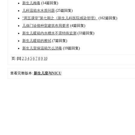
新生儿梅毒
(14篇回复)
儿科温箱水水质问题
(25篇回复)
“周五课堂”第七期之《新生儿科医院感染管理》
(162篇回复)
儿保门诊接种室建筑布局要求
(4篇回复)
新生儿暖箱内水槽水不需特殊监测
(33篇回复)
新生儿暖箱的擦拭
(7篇回复)
新生儿室保温箱怎么消毒
(19篇回复)
页:
[1]
2
3
4
5
6
7
8
9
10
查看完整版本:
新生儿室与NICU