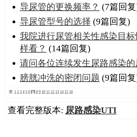
导尿管的更换频率？
(7篇回复
导尿管型号的选择
(9篇回复)
我院进行尿管相关性感染目标
样看？
(14篇回复)
请问各位连续发生尿路感染的
膀胱冲洗的密闭问题
(9篇回复
页:
1
2
3
4
5
6
[7]
8
9
10
11
12
13
14
15
16
查看完整版本:
尿路感染UTI